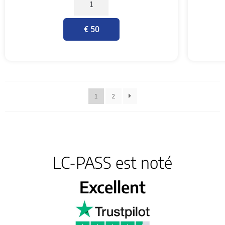
€ 50
1
2
LC-PASS est noté
Excellent