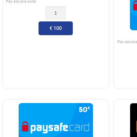
Pas encore noté
€ 100
Pas encor