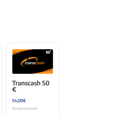
Transcash 50
€
54,00
€
Pas encore noté