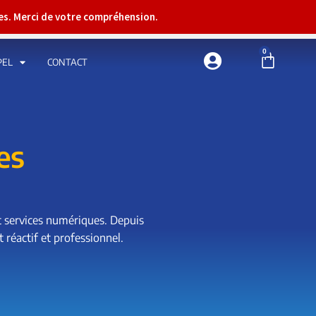
res. Merci de votre compréhension.
0
PEL
CONTACT
es
t services numériques. Depuis
 réactif et professionnel.