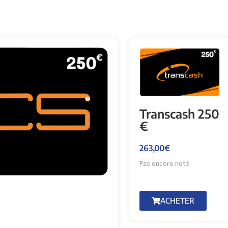
Transcash 250
€
263,00
€
Pas encore noté
ACHETER