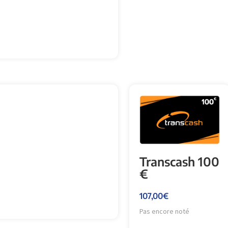
Transcash 100
€
107,00
€
Pas encore noté