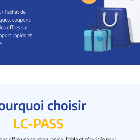
ur l’achat de
iques, coupons
es offres sur
pport rapide et
e.
ourquoi choisir
LC-PASS
us offre une solution rapide, fiable et sécurisée pour