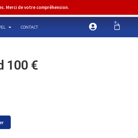
res. Merci de votre compréhension.
0
PEL
CONTACT
d 100 €
er