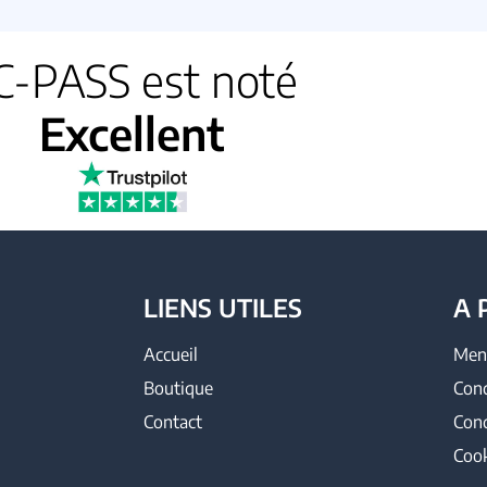
C-PASS est noté
Excellent
LIENS UTILES
A 
Accueil
Ment
Boutique
Cond
Contact
Cond
Cook