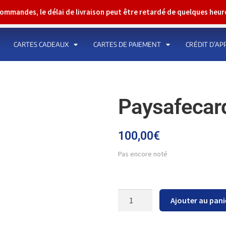
 commandes, le délai de livraison peut être retardé de quelques heu
CARTES CADEAUX
CARTES DE PAIEMENT
CRÉDIT D’AP
Paysafecar
100,00
€
Pas encore noté
Ajouter au pani