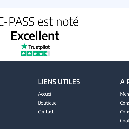
C-PASS est noté
Excellent
LIENS UTILES
A 
Accueil
Ment
Boutique
Cond
Contact
Cond
Cook