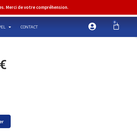
res. Merci de votre compréhension.
0
PEL
CONTACT
€
er