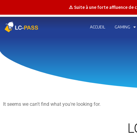
⚠️ Suite à une forte affluence de
ACCUEIL
GAMING
It seems we can't find what you're looking for.
L