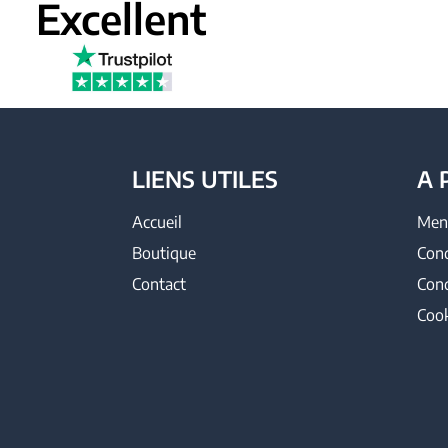
Excellent
LIENS UTILES
A 
Accueil
Ment
Boutique
Cond
Contact
Cond
Cook